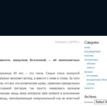
Categories
интервью с [:SITD:]
»
news
Uncategorized
колонка
литература
ватель закоулков Вселенной, – об инопланетных
обзоры
тексты
музыка
альянца 40 лет, – это глаза. Серые глаза лазерной
интервью
грини экономит взгляд, а вместе с ними и слова. За него
концертные обз
ом, что все эти космические шумы, гармонии самодельных
статьи
торикой (которую так просто лакировать ярлыком
новости
ческая мощь deep emotional dark ambient в исполнении
Archives
; мощь, преображающая немузыкальный сор во властный
Archives