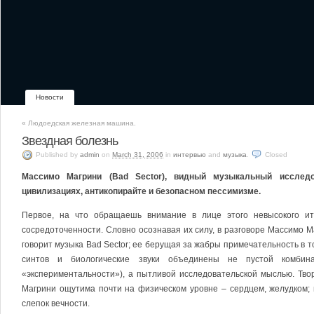
Новости
«
Людоедская железная машина.
Звездная болезнь
Published
by
admin
on
March 31, 2006
in
интервью
and
музыка
.
Closed
Массимо Магрини (Bad Sector), видный музыкальный исследо
цивилизациях, антикопирайте и безопасном пессимизме.
Первое, на что обращаешь внимание в лице этого невысокого ит
сосредоточенности. Словно осознавая их силу, в разговоре Массимо Ма
говорит музыка Bad Sector; ее берущая за жабры примечательность в т
синтов и биологические звуки объединены не пустой комбина
«экспериментальности»), а пытливой исследовательской мыслью. Твор
Магрини ощутима почти на физическом уровне – сердцем, желудком
слепок вечности.