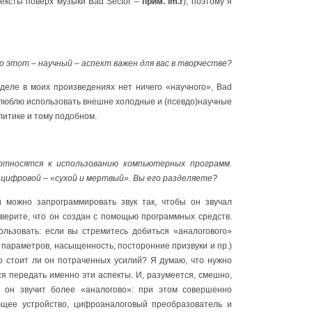
ексты поверх музыки Bad Sector –
прим. im.r
), поэтому я
 этот – научный – аспект важен для вас в творчестве?
деле в моих произведениях нет ничего «научного», Bad
 я люблю использовать внешне холодные и (псевдо)научные
литике и тому подобном.
относятся к использованию компьютерных программ.
 цифровой – «сухой и мертвый». Вы его разделяете?
 можно запрограммировать звук так, чтобы он звучал
верите, что он создан с помощью программных средств.
ользовать: если вы стремитесь добиться «аналогового»
параметров, насыщенность, посторонние призвуки и пр.)
Но стоит ли он потраченных усилий? Я думаю, что нужно
ся передать именно эти аспекты. И, разумеется, смешно,
о он звучит более «аналогово»: при этом совершенно
ющее устройство, цифроаналоговый преобразователь и