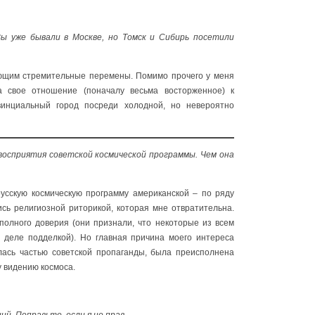
ы уже бывали в Москве, но Томск и Сибирь посетили
ающим стремительные перемены. Помимо прочего у меня
а свое отношение (поначалу весьма восторженное) к
инциальный город посреди холодной, но невероятно
восприятия советской космической программы. Чем она
русскую космическую программу американской – по ряду
сь религиозной риторикой, которая мне отвратительна.
полного доверия (они признали, что некоторые из всем
 деле подделкой). Но главная причина моего интереса
ялась частью советской пропаганды, была преисполнена
у видению космоса.