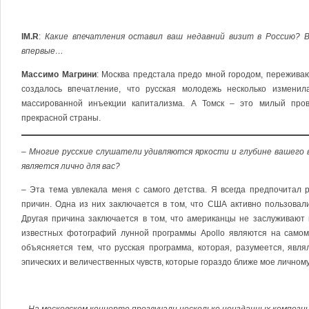
IM.R
:
Какие впечатления оставил ваш недавний визит в Россию? В
впервые…
Массимо Магрини
: Москва предстала предо мной городом, пережив
создалось впечатление, что русская молодежь несколько изменил
массированной инъекции капитализма. А Томск – это милый пров
прекрасной страны.
– Многие русские слушатели удивляются яркости и глубине вашего 
является лично для вас?
– Эта тема увлекала меня с самого детства. Я всегда предпочитал 
причин. Одна из них заключается в том, что США активно пользовали
Другая причина заключается в том, что американцы не заслуживают 
известных фотографий лунной программы Apollo являются на самом
объясняется тем, что русская программа, которая, разумеется, явл
эпических и величественных чувств, которые гораздо ближе мое личном