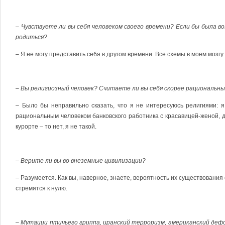
– Чувствуете ли вы себя человеком своего времени? Если бы была во
родиться?
– Я не могу представить себя в другом времени. Все схемы в моем мозгу
– Вы религиозный человек? Считаете ли вы себя скорее рациональн
– Было бы неправильно сказать, что я не интересуюсь религиями: 
рациональным человеком банковского работника с красавицей-женой, 
курорте – то нет, я не такой.
– Верите ли вы во внеземные цивилизации?
– Разумеется. Как вы, наверное, знаете, вероятность их существования
стремятся к нулю.
– Мутации птичьего гриппа, иранский терроризм, американский де