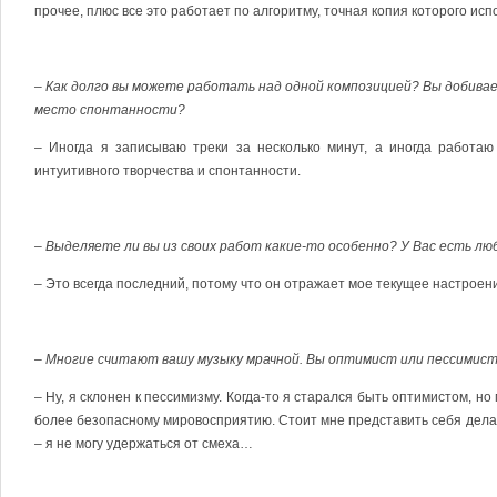
прочее, плюс все это работает по алгоритму, точная копия которого ис
– Как долго вы можете работать над одной композицией? Вы добива
место спонтанности?
– Иногда я записываю треки за несколько минут, а иногда работа
интуитивного творчества и спонтанности.
– Выделяете ли вы из своих работ какие-то особенно? У Вас есть лю
– Это всегда последний, потому что он отражает мое текущее настроен
– Многие считают вашу музыку мрачной. Вы оптимист или пессимис
– Ну, я склонен к пессимизму. Когда-то я старался быть оптимистом, н
более безопасному мировосприятию. Стоит мне представить себя дела
– я не могу удержаться от смеха…