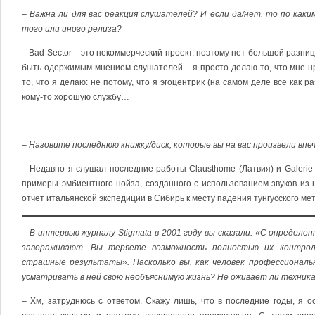
– Важна ли для вас реакция слушателей? И если да/нет, то по ка
того или иного релиза?
– Bad Sector – это некоммерческий проект, поэтому нет большой разниц
быть одержимым мнением слушателей – я просто делаю то, что мне нра
то, что я делаю: не потому, что я эгоцентрик (на самом деле все как ра
кому-то хорошую службу…
– Назовите последнюю книжку/диск, которые вы на вас произвели вп
– Недавно я слушал последние работы Clausthome (Латвия) и Galerie 
примеры эмбиентного нойза, созданного с использованием звуков из 
отчет итальянской экспедиции в Сибирь к месту падения тунгусского ме
– В интервью журналу Stigmata в 2001 году вы сказали: «С определе
завораживают. Вы теряете возможность полностью их контрол
страшные результаты». Насколько вы, как человек профессиональ
усматривать в ней свою необъяснимую жизнь? Не оживает ли техника
– Хм, затруднюсь с ответом. Скажу лишь, что в последние годы, я 