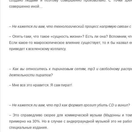
создано людьми и поэтому совершенно произвольно. С точки зрен
совершенно иной…
– Не кажется ли вам, что технологический процесс напрямую связан 
– Опять-таки, что такое «сущность жизни»? Есть ли она? Вспомним, чт
Если какое-то макроскопическое влияние существует, то я бы назвал 
приведет к вселенскому коллапсу.
– Как вы относитесь к пиринговым сетям, mp3 и свободному рас
деятельности пиратов?
– Мне все это нравится. Я сам пират!
– Не кажется ли вам, что mp3 как формат грозит убить CD и винил?
– Это справедливо скорее для коммерческой музыки (Мадонны и том
примерно на 30%. Но в случае с андерграундной музыкой это не рабо
специальные издания.