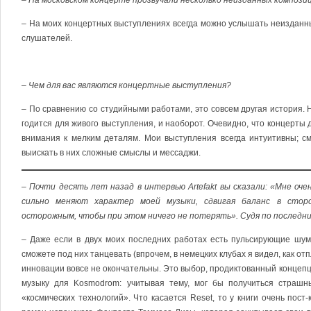
– На московском концерте прозвучали несколько неизданных композици
– На моих концертных выступлениях всегда можно услышать неизданн
слушателей.
– Чем для вас являются концертные выступления?
– По сравнению со студийными работами, это совсем другая история. 
годится для живого выступления, и наоборот. Очевидно, что концерты
внимания к мелким деталям. Мои выступления всегда интуитивны; сме
выискать в них сложные смыслы и мессаджи.
– Почти десять лет назад в интервью Artefakt вы сказали: «Мне о
сильно меняют характер моей музыки, сдвигая баланс в стор
осторожным, чтобы при этом ничего не потерять». Судя по последн
– Даже если в двух моих последних работах есть пульсирующие шум
сможете под них танцевать (впрочем, в немецких клубах я видел, как о
инновации вовсе не окончательны. Это выбор, продиктованный концепц
музыку для Kosmodrom: учитывая тему, мог бы получиться страшны
«космических технологий». Что касается Reset, то у книги очень пос