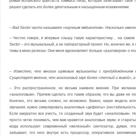
роман испанского фантаста Томмасо Лизы, которая зачитывает свои т
решил сделать его более дигитальным и насыщенным искажениями.
– Bad Sector часто называют «научным эмбиентом». Насколько именно
– Честно говоря, я впервые слышу такую характеристику… на самом 
Sector – это музыкальный, а не лабораторный проект. Но, конечно же,
темы в моих релизах. Они меня вдохновляют больше «разговоров» о по
– Известно, что многие шумовые музыканты с предубеждением 
Существует мнение, что аналоговый звук более «теплый и живой», а
– Это распространенное, но весьма наивное мнение. При желании
«аналоговым». Причем сделать это таким образом, что вы даже не по
Конечно, это весьма сложно, но возможно. Важно, какую модель исп
звучания, нужно симулировать аналоговые «дефекты» (нестабильность 
Если аккуратно все учесть, то созданный звук будет «аналоговым». 
просто четко понимать, чем вам нравятся аналоговые звуки, и старать
когда используют современный «железный» синтезатор, думая, чт
забывают, что него внутри есть процессор, оперативное запомина