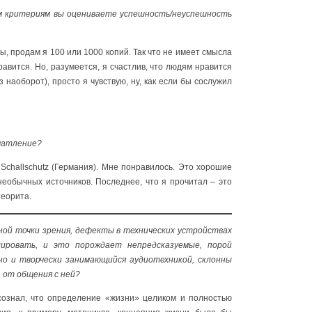
ким критериям вы оцениваете успешность/неуспешность
ы, продам я 100 или 1000 копий. Так что не имеет смысла
вится. Но, разумеется, я счастлив, что людям нравится
з наоборот), просто я чувствую, ну, как если бы сослужил
ечатление?
Schallschutz (Германия). Мне понравилось. Это хорошие
необычных источников. Последнее, что я прочитал – это
теорита.
нной точки зрения, дефекты в технических устройствах
ировать, и это порождает непредсказуемые, порой
но и творчески занимающийся аудиотехникой, склонны
 от общения с ней?
осознал, что определение «жизни» целиком и полностью