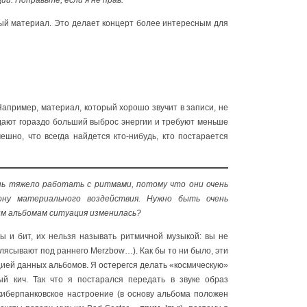
й. Поправьте, если я не прав.
ый материал. Это делает концерт более интересным для
Например, материал, который хорошо звучит в записи, не
 дают гораздо больший выброс энергии и требуют меньше
шно, что всегда найдется кто-нибудь, кто постарается
чень тяжело работать с ритмами, потому что они очень
ону материального воздействия. Нужно быть очень
им альбомам ситуация изменилась?
ы и бит, их нельзя называть ритмичной музыкой: вы не
тплясывают под раннего Merzbow…). Как бы то ни было, эти
ией данных альбомов. Я остерегся делать «космическую»
й кич. Так что я постарался передать в звуке образ
т-киберпанковское настроение (в основу альбома положен