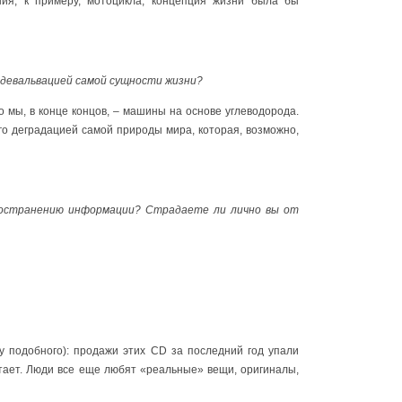
ия, к примеру, мотоцикла, концепция жизни была бы
с девальвацией самой сущности жизни?
о мы, в конце концов, – машины на основе углеводорода.
его деградацией самой природы мира, которая, возможно,
пространению информации? Страдаете ли лично вы от
у подобного): продажи этих CD за последний год упали
тает. Люди все еще любят «реальные» вещи, оригиналы,