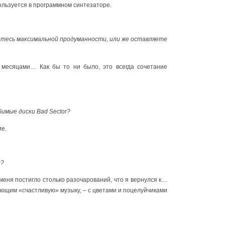
пользуется в программном синтезаторе.
етесь максимальной продуманности, или же оставляете
ю месяцами… Как бы то ни было, это всегда сочетание
бимые диски Bad Sector?
ие.
т?
о меня постигло столько разочарований, что я вернулся к…
ющим «счастливую» музыку, – с цветами и поцелуйчиками