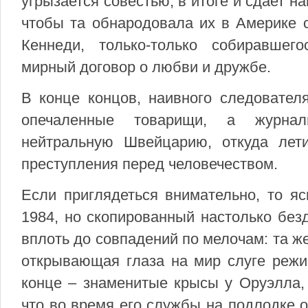
угрызается совестью, в итоге и сдает 
чтобы та обнародовала их в Америке 
Кеннеди, только-только собиравшег
мирный договор о любви и дружбе.
В конце концов, наивного следовател
опечаленные товарищи, а журнал
нейтральную Швейцарию, откуда лет
преступления перед человечеством.
Если приглядеться внимательно, то яс
1984, но скопированный настолько безд
вплоть до совпадений по мелочам: та ж
открывающая глаза на мир слуге режи
конце – знаменитые крысы у Оруэлла, 
что во время его службы на подлодке о