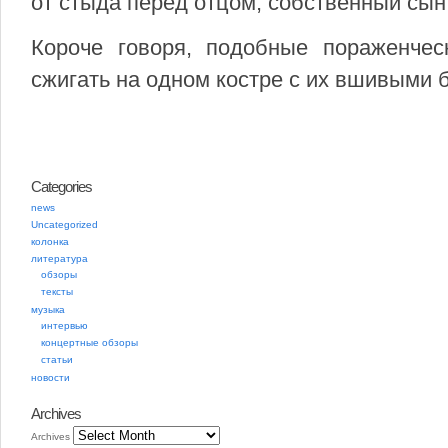
от стыда перед отцом, собственный сын
Короче говоря, подобные пораженчес
сжигать на одном костре с их вшивыми 
Categories
news
Uncategorized
колонка
литература
обзоры
тексты
музыка
интервью
концертные обзоры
статьи
новости
Archives
Archives