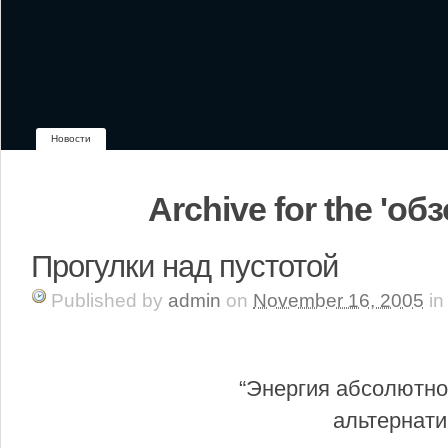
Новости
Archive for the 'об
Прогулки над пустотой
Published
by
admin
on
November 16, 2005
in
“Энергия абсолютно
альтернати