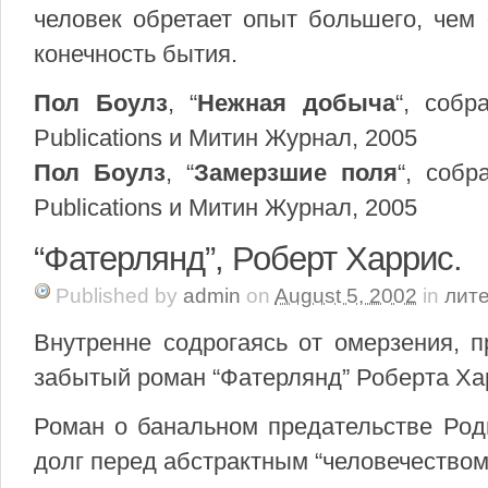
человек обретает опыт большего, чем 
конечность бытия.
Пол Боулз
, “
Нежная добыча
“, собр
Publications и Митин Журнал, 2005
Пол Боулз
, “
Замерзшие поля
“, собр
Publications и Митин Журнал, 2005
“Фатерлянд”, Роберт Харрис.
Published
by
admin
on
August 5, 2002
in
лит
Внутренне содрогаясь от омерзения, 
забытый роман “Фатерлянд” Роберта Ха
Роман о банальном предательстве Род
долг перед абстрактным “человечеством