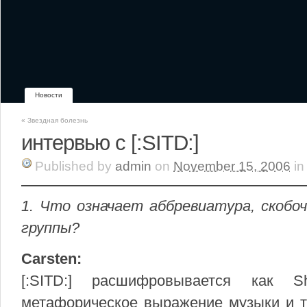
Новости
«
Звездная болезнь
интервью с [:SITD:]
Published
by
admin
on
November 15, 2006
in
1. Что означает аббревиатура, скобоч
группы?
Carsten:
[:SITD:] расшифровывается как 
метафорическое выражение музыки и т