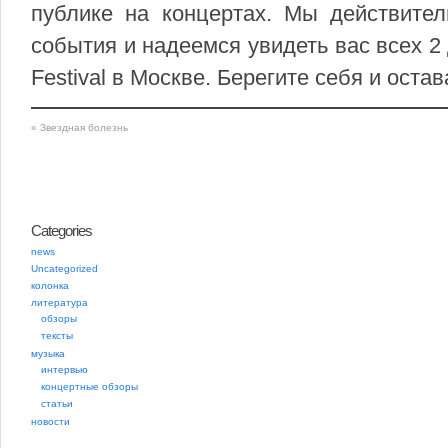
публике на концертах. Мы действител
события и надеемся увидеть вас всех 2 
Festival в Москве. Берегите себя и оста
«
Звездная болезнь
Categories
news
Uncategorized
колонка
литература
обзоры
тексты
музыка
интервью
концертные обзоры
статьи
новости