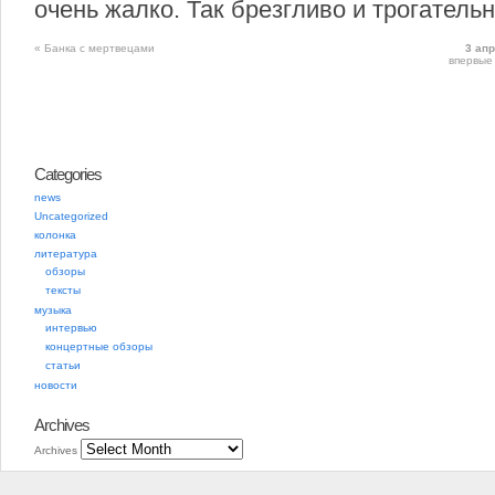
очень жалко. Так брезгливо и трогательн
«
Банка с мертвецами
3 ап
впервые
Categories
news
Uncategorized
колонка
литература
обзоры
тексты
музыка
интервью
концертные обзоры
статьи
новости
Archives
Archives