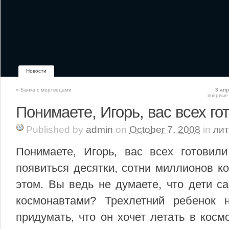
Новости
«
Банка с мертвецами
3 ап
впервые
Понимаете, Игорь, вас всех го
Published
by
admin
on
October 7, 2008
in
ли
Понимаете, Игорь, вас всех готови
появиться десятки, сотни миллионов ко
этом. Вы ведь не думаете, что дети с
космонавтами? Трехлетний ребенок 
придумать, что он хочет летать в косм