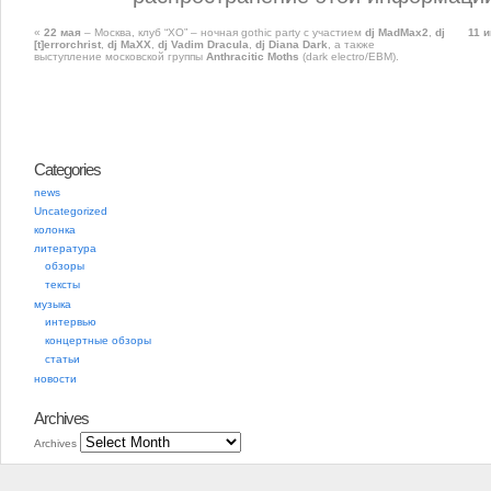
«
22 мая
– Москва, клуб “XO” – ночная gothic party с участием
dj MadMax2
,
dj
11 
[t]errorchrist
,
dj MaXX
,
dj Vadim Dracula
,
dj Diana Dark
, а также
выступление московской группы
Anthracitic Moths
(dark electro/EBM).
Categories
news
Uncategorized
колонка
литература
обзоры
тексты
музыка
интервью
концертные обзоры
статьи
новости
Archives
Archives