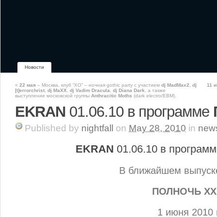
Новости
«
22 мая
– Москва, клуб “XO” – ночная gothic party с участием
dj MadMax2
,
dj
11 
[t]errorchrist
,
dj MaXX
,
dj Vadim Dracula
,
dj Diana Dark
, а также
выступление московской группы
Anthracitic Moths
(dark electro/EBM).
EKRAN
01.06.10 в программе
Published
by
nightfall
on
May 28, 2010
in
new
EKRAN
01.06.10 в програм
В ближайшем выпуск
ПОЛНОЧЬ XX
1 июня 2010 