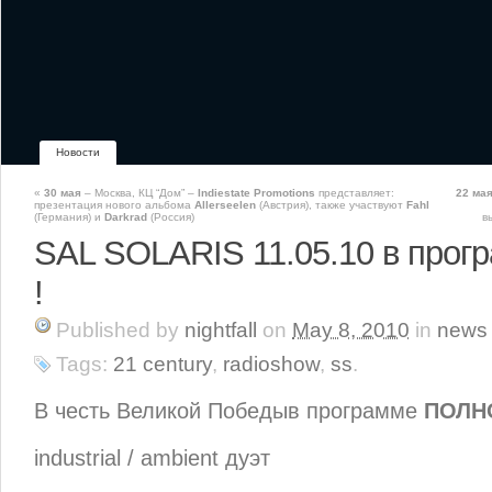
Новости
«
30 мая
– Москва, КЦ “Дом” –
Indiestate Promotions
представляет:
22 ма
презентация нового альбома
Allerseelen
(Австрия), также участвуют
Fahl
(Германия) и
Darkrad
(Россия)
в
SAL SOLARIS 11.05.10 в про
!
Published
by
nightfall
on
May 8, 2010
in
news
Tags:
21 century
,
radioshow
,
ss
.
В честь Великой Победыв программе
ПОЛНО
industrial / ambient дуэт