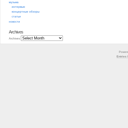
музыка
интервью
концертные обзоры
статьи
новости
Archives
Archives
Power
Entries