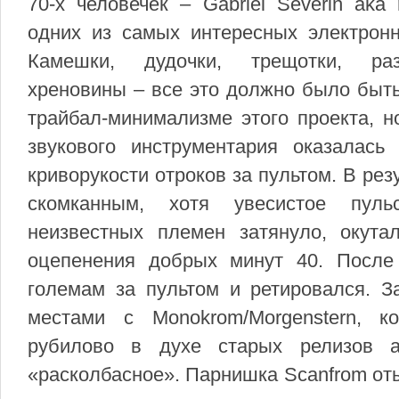
70-х человечек – Gabriel Severin aka 
одних из самых интересных электронн
Камешки, дудочки, трещотки, раз
хреновины – все это должно было быть
трайбал-минимализме этого проекта, 
звукового инструментария оказалась
криворукости отроков за пультом. В рез
скомканным, хотя увесистое пул
неизвестных племен затянуло, окут
оцепенения добрых минут 40. После 
големам за пультом и ретировался. З
местами с Monokrom/Morgenstern, к
рубилово в духе старых релизов a
«расколбасное». Парнишка Scanfrom от