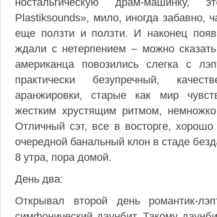
ностальгическую драм-машинку, 
Plastiksounds», мило, иногда забавно, 
еще ползти и ползти. И наконец поя
ждали с нетерпением – можно сказать
американца повозились слегка с лэп
практически безупречный, качест
аранжировки, старые как мир чувс
жестким хрустящим ритмом, немножко 
Отличный сэт, все в восторге, хорошо 
очередной банальный клон в стаде без
8 утра, пора домой.
День два:
Открывал второй день романтик-лэп
симфонический даунбит. Такому даунб