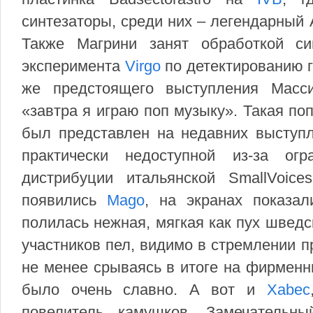
синтезаторы, среди них – легендарный 
Также Магрини занят обработкой си
эксперимента
Virgo
по детектированию г
же предстоящего выступления Масс
«завтра я играю поп музыку». Такая поп
был представлен на недавних выступле
практически недоступной из-за ог
дистрибуции итальянской SmallVoic
появились
Mago
, на экранах показал
полилась нежная, мягкая как пух шведс
участников пел, видимо в стремлении п
не менее срываясь в итоге на фирменн
было очень славно. А вот и
Xabec
повелитель камушков. Замечательн