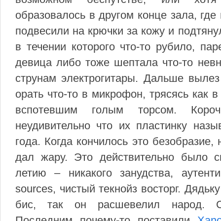
образовалось в другом конце зала, где 
подвесили на крючки за кожу и подтянул
в течении которого что-то рубило, па
девица либо тоже шептала что-то нев
струнам электрогитары. Дальше вылез
орать что-то в микрофон, трясясь как 
вспотевшим голым торсом. Короче
неудивительно что их пластинку наз
года. Когда кончилось это безобразие,
дал жару. Это действительно было с
летию – никакого занудства, аутенти
sources, чистый текнойз восторг. Дядьк
бис, так он расшевелил народ. С
Последним почему-то поставили
Xano