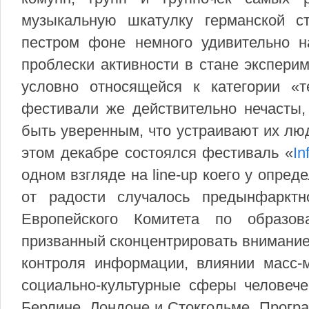
музыкальную шкатулку германской с
пестром фоне немного удивительно н
проблески активности в стане экспери
условно относящейся к категории «те
фестивали же действительно нечасты,
быть уверенным, что устраивают их лю
этом декабре состоялся фестиваль «
In
одном взгляде на line-up коего у опре
от радости случалось предынфарктн
Европейского Комитета по образов
призванный сконцентрировать внимание
контроля информации, влиянии масс-м
социально-культурные сферы человече
Берлине, Лондоне и Стокгольме. Прогр