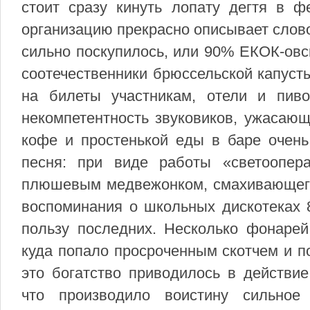
стоит сразу кинуть лопату дегтя в ф
организацию прекрасно описывает слов
сильно поскупилось, или 90% ЕКОК-овс
соотечественники брюссельской капусты
на билеты участникам, отели и пив
некомпетентность звуковиков, ужасающ
кофе и простенькой еды в баре очень
песня: при виде работы «светоопер
плюшевым медвежонком, смахивающего
воспоминания о школьных дискотеках 8
пользу последних. Несколько фонарей
куда попало просроченным скотчем и п
это богатство приводилось в действи
что производило воистину сильное