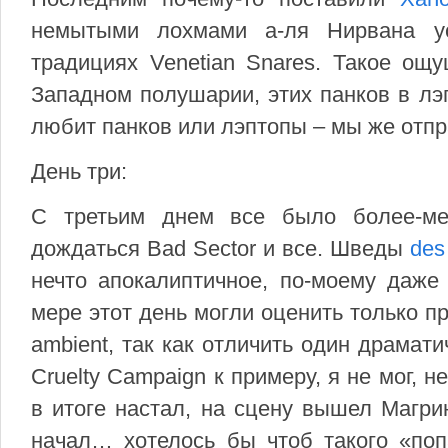
немытыми лохмами а-ля Нирвана у
традициях Venetian Snares. Такое ощ
Западном полушарии, этих панков в лэп
любит панков или лэптопы – мы же отпр
День три:
С третьим днем все было более-ме
дождаться Bad Sector и все. Шведы
des
нечто апокалиптичное, по-моему даже
мере этот день могли оценить только п
ambient, так как отличить один драмати
Cruelty Campaign к примеру, я не мог, 
в итоге настал, на сцену вышел Магри
начал… хотелось бы чтоб такого «по