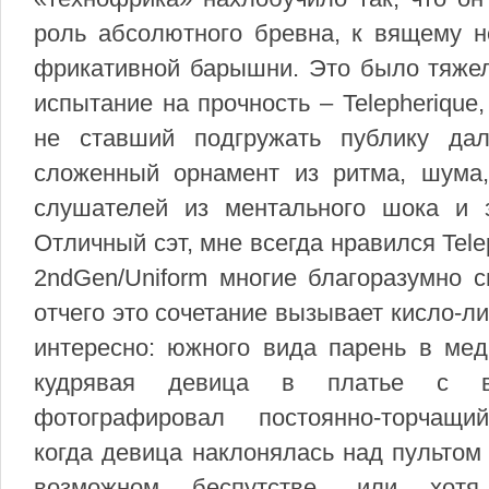
роль абсолютного бревна, к вящему н
фрикативной барышни. Это было тяжел
испытание на прочность – Telepherique
не ставший подгружать публику да
сложенный орнамент из ритма, шума
слушателей из ментального шока и з
Отличный сэт, мне всегда нравился Tel
2ndGen/Uniform многие благоразумно с
отчего это сочетание вызывает кисло-
интересно: южного вида парень в мед
кудрявая девица в платье с вы
фотографировал постоянно-торчащий
когда девица наклонялась над пультом
возможном беспутстве, или хотя