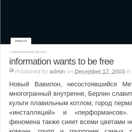
Новости
«
Окончательный диагноз
information wants to be free
Published
by
admin
on
December 17, 2003
in
Новый Вавилон, несостоявшийся Ме
многогранный внутренне, Берлин слави
культи плавильным котлом; город перм
«инсталляций» и «перформансов».
феномена также сияет всеми цветами но
комунн, групп и группочек самых 