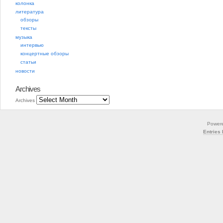
колонка
литература
обзоры
тексты
музыка
интервью
концертные обзоры
статьи
новости
Archives
Archives
Power
Entries