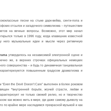
ококлассные песни на стыке дарк-вейва, синти-попа и
софских отсылок и загадочного символизма – путешествие
ветов на вечные вопросы. Возможно, этот мир начал
ткрылся только в 1996 году, когда клавишник известной
у него музыкальные идеи и мысли через ритмичную
orama
утвердилось на независимой электронной сцене и
онечно же, в верхних строчках официальных немецких
лного совершенства – и будь то динамичная танцевальная
характеризуются повышенным градусом драматизма и
 “Even the Devil Doesn’t Care” выполнен в более роковом
священ
“
внутренней борьбе, жгучей страсти, любви и
арактеризует не только свежий релиз, но и творчество
зом: как можно жить в мире, где даже самому дьяволу на
 то по крайне мере насладимся прекрасной музыкой и как