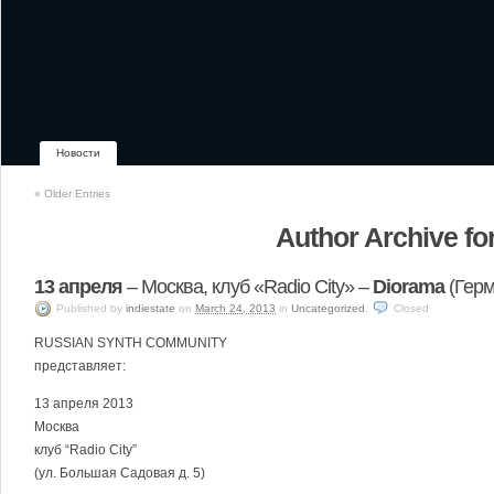
Новости
«
Older Entries
Author Archive for
13 апреля
– Москва, клуб «Radio City» –
Diorama
(Герм
Published
by
indiestate
on
March 24, 2013
in
Uncategorized
.
Closed
RUSSIAN SYNTH COMMUNITY
представляет:
13 апреля 2013
Москва
клуб “Radio City”
(ул. Большая Садовая д. 5)