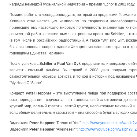
награды немецкой музыкальной индустрии – премии “Echo” в 2002 году.
Помимо работы в легендарном дуэте, который за пределами Германии 
Хеппнер стал настоящим чемпионом по творческим коллаборациям
принесшие ему настоящую мировую популярность знаменитые хит-синг
совместной работы с известным электронным проектом
Schiller
, – ко
(в том числе и российских) радиостанций. А также “Wir sind wir“, рож
была исполнена в сопровождении Филармонического оркестра на отк
годовщины Единства Германии.
После успехов с
Schiller
и
Paul Van Dyk
представители мейджор-лейбла
записать сольный альбом. Вышедший в 2008 диск получил скро
самостоятельной карьеры артиста и точкой в истории под названием
“My Heart Of Stone”.
Концерт
Peter Heppner
– это выступление певца при поддержке сост
всех периодов его творчества – от танцевальной электроники до про
хрупкий мир, полный красоты, легкой грусти, несбыточных мечтаний и
волшебным целительным свойством – она способна будить в людях самы
Видеоклип
Peter Heppner
“Dream of You”:
http://www.youtube.com/watch
Видеоклип
Peter Heppner
“Alleinesein”:
http://www.youtube.com/watch?v