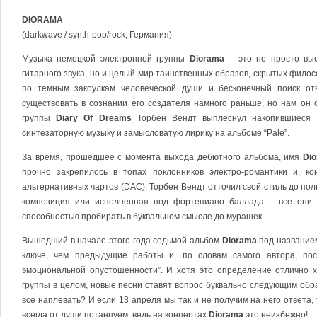
DIORAMA
(darkwave / synth-pop/rock, Германия)
Музыка немецкой электронной группы
Diorama
– это не просто выс
гитарного звука, но и целый мир таинственных образов, скрытых фило
по темным закоулкам человеческой души и бесконечный поиск от
существовать в сознании его создателя намного раньше, но нам он о
группы
Diary Of Dreams
Торбен Вендт выплеснул накопившиеся 
синтезаторную музыку и замысловатую лирику на альбоме “Pale”.
За время, прошедшее с момента выхода дебютного альбома, имя
Di
прочно закрепилось в топах поклонников электро-романтики и, к
альтернативных чартов (DAC). Торбен Вендт отточил свой стиль до по
композиция или исполненная под фортепиано баллада – все они 
способностью пробирать в буквальном смысле до мурашек.
Вышедший в начале этого года седьмой альбом
Diorama
под названием
ключе, чем предыдущие работы и, по словам самого автора, по
эмоциональной опустошенности”. И хотя это определение отлично х
группы в целом, новые песни ставят вопрос буквально следующим обра
все наплевать? И если 13 апреля мы так и не получим на него ответа,
всегда от души потанцуем, ведь на концертах
Diorama
это неизбежно!