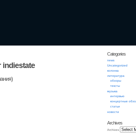
Categories
news
 indiestate
Uncategorized
колонка
литература
ания)
обзоры
тексты
музыка
интервью
концертные обз
статьи
новости
Archives
Archives