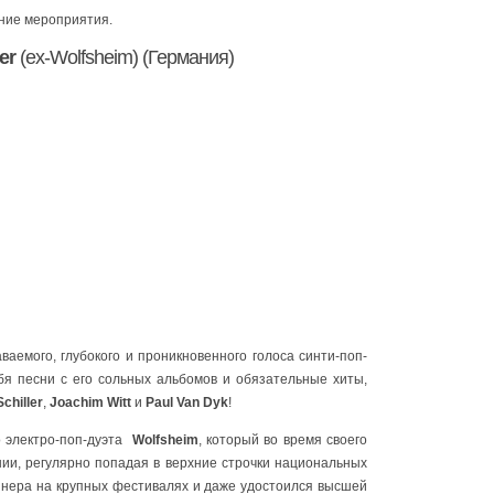
ание мероприятия.
er
(ex-Wolfsheim) (Германия)
аемого, глубокого и проникновенного голоса синти-поп-
бя песни с его сольных альбомов и обязательные хиты,
Schiller
,
Joachim Witt
и
Paul Van Dyk
!
о электро-поп-дуэта
Wolfsheim
, который во время своего
ии, регулярно попадая в верхние строчки национальных
айнера на крупных фестивалях и даже удостоился высшей