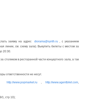
слать заявку на адрес
diorama@synth.ru
, с указанием
ая линии, см. схему зала). Выкупить билеты с местом за
о 20:30.
за столиком в ресторанной части концертного зала, а так
торы ответственности не несут.
,
http://www.popmarket.ru
,
http://www.agentbilet.com
,
/1, стр 10);