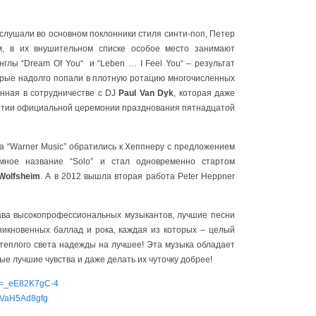
слушали во основном поклонники стиля синти-поп, Петер
, в их внушительном списке особое место занимают
лы “Dream Of You“ и “Leben … I Feel You“ – результат
торые надолго попали в плотную ротацию многочисленных
денная в сотрудничестве с DJ
Paul Van Dyk
, которая даже
рытии официальной церемонии празднования пятнадцатой
 “Warner Music” обратились к Хеппнеру с предложением
мное название “Solo” и стал одновременно стартом
Wolfsheim
. А в 2012 вышла вторая работа Peter Heppner
ава высокопрофессиональных музыкантов, лучшие песни
никновенных баллад и рока, каждая из которых – целый
 теплого света надежды на лучшее! Эта музыка обладает
е лучшие чувства и даже делать их чуточку добрее!
?v=_eE82K7gC-4
=ZVaH5Ad8gfg