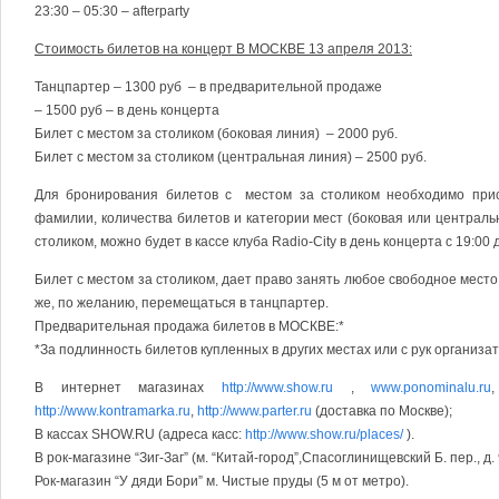
23:30 – 05:30 – afterparty
Стоимость билетов на концерт В МОСКВЕ 13 апреля 2013:
Танцпартер – 1300 руб – в предварительной продаже
– 1500 руб – в день концерта
Билет с местом за столиком (боковая линия) – 2000 руб.
Билет с местом за столиком (центральная линия) – 2500 руб.
Для бронирования билетов с местом за столиком необходимо при
фамилии, количества билетов и категории мест (боковая или центральн
столиком, можно будет в кассе клуба Radio-City в день концерта с 19:00 д
Билет с местом за столиком, дает право занять любое свободное место 
же, по желанию, перемещаться в танцпартер.
Предварительная продажа билетов в МОСКВЕ:*
*За подлинность билетов купленных в других местах или с рук организа
В интернет магазинах
http://www.show.ru
,
www.ponominalu.ru
http://www.kontramarka.ru
,
http://www.parter.ru
(доставка по Москве);
В кассах SHOW.RU (адреса касс:
http://www.show.ru/places/
).
В рок-магазине “Зиг-Заг” (м. “Китай-город”,Спасоглинищевский Б. пер., д. 9
Рок-магазин “У дяди Бори” м. Чистые пруды (5 м от метро).