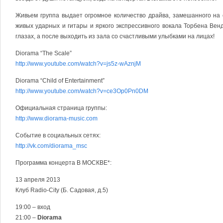
Живьем группа выдает огромное количество драйва, замешанного на
живых ударных и гитары и яркого экспрессивного вокала Торбена Вен
глазах, а после выходить из зала со счастливыми улыбками на лицах!
Diorama “The Scale”
http://www.youtube.com/watch?v=js5z-wAznjM
Diorama “Child of Entertainment”
http://www.youtube.com/watch?v=ce3Op0Pn0DM
Официальная страница группы:
http://www.diorama-music.com
Событие в социальных сетях:
http://vk.com/diorama_msc
Программа концерта В МОСКВЕ*:
13 апреля 2013
Клуб Radio-City (Б. Садовая, д.5)
19:00 – вход
21:00 –
Diorama