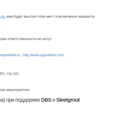
h
.
ru
, вам будет выслан план мест и возможные варианты
торы ответственности не несут.
.popmarket.ru
,
http://www.agentbilet.com
,
/1, стр 10);
ание мероприятия.
ка) при поддержке
DBS
и
Sleetgrout