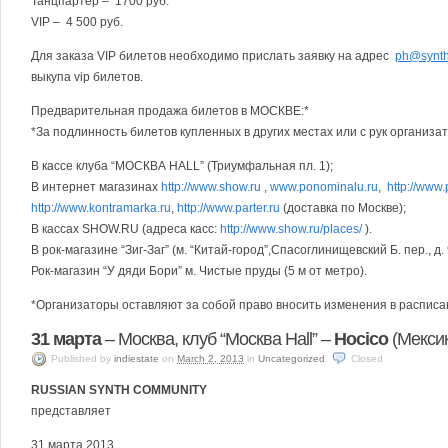
Танцпартер – 1700 руб.
VIP – 4 500 руб.
Для заказа VIP билетов необходимо прислать заявку на адрес
ph
@
synt
выкупа vip билетов.
Предварительная продажа билетов в МОСКВЕ:*
*За подлинность билетов купленных в других местах или с рук организа
В кассе клуба “МОСКВА HALL” (Триумфальная пл. 1);
В интернет магазинах
http://www.show.ru
,
www.ponominalu.ru
,
http://www
http://www.kontramarka.ru
,
http://www.parter.ru
(доставка по Москве);
В кассах SHOW.RU (адреса касс:
http://www.show.ru/places/
).
В рок-магазине “Зиг-Заг” (м. “Китай-город”,Спасоглинищевский Б. пер., д. 9
Рок-магазин “У дяди Бори” м. Чистые пруды (5 м от метро).
*Организаторы оставляют за собой право вносить изменения в распис
31 марта
– Москва, клуб “Москва Hall” –
Hocico
(Мекси
Published
by
indiestate
on
March 2, 2013
in
Uncategorized
.
Closed
RUSSIAN SYNTH COMMUNITY
представляет
31 марта 2013