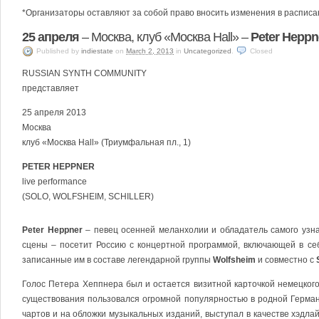
*Организаторы оставляют за собой право вносить изменения в распис
25 апреля
– Москва, клуб «Москва Hall» –
Peter Heppn
Published
by
indiestate
on
March 2, 2013
in
Uncategorized
.
Closed
RUSSIAN SYNTH COMMUNITY
представляет
25 апреля 2013
Москва
клуб «Москва Hall» (Триумфальная пл., 1)
PETER HEPPNER
live performance
(SOLO, WOLFSHEIM, SCHILLER)
Peter Heppner
– певец осенней меланхолии и обладатель самого узнав
сцены – посетит Россию с концертной программой, включающей в се
записанные им в составе легендарной группы
Wolfsheim
и совместно с
Голос Петера Хеппнера был и остается визитной карточкой немецког
существования пользовался огромной популярностью в родной Герман
чартов и на обложки музыкальных изданий, выступал в качестве хэдл