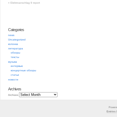
«
Elektroanschlag 9 report
Categories
news
Uncategorized
колонка
литература
обзоры
тексты
музыка
интервью
концертные обзоры
статьи
новости
Archives
Archives
Power
Entries