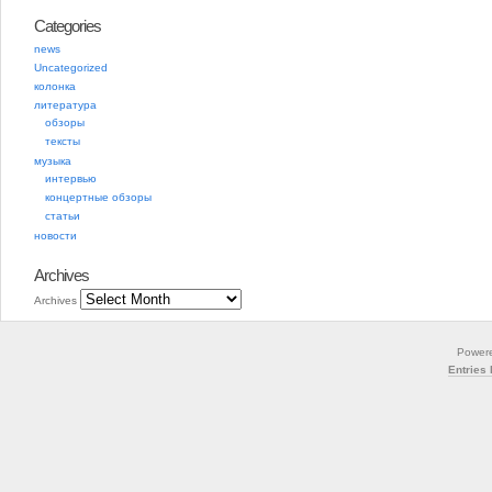
Categories
news
Uncategorized
колонка
литература
обзоры
тексты
музыка
интервью
концертные обзоры
статьи
новости
Archives
Archives
Power
Entries