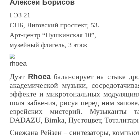
Алексей Борисов
ГЭЗ 21
СПБ, Лиговский проспект, 53.
Арт-центр “Пушкинская 10”,
музейный флигель, 3 этаж
Дуэт
Rhoea
балансирует на стыке др
академической музыки, сосредотачива
эффекте и микротональных модуляциях
поля забвения, рисуя перед ним запов
еврейских мистерий. Музыканты т
DADAZU, Bimka, Пустоцвет, Тоталитарн
Снежана Рейзен – синтезаторы, компьют