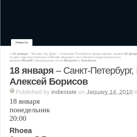
Новости
«
24 января
– Москва, КЦ “Дом” – Indiestate Promotions представляет первое
20 февр
за два года выступление в Москве ведущего российского индустриального
проекта
Reutoff
, специальные гости
Neznamo
и
Anartzisst
18 января
– Санкт-Петербург,
Алексей Борисов
Published
by
indiestate
on
January 14, 2010
i
18 января
понедельник
20:00
Rhoea