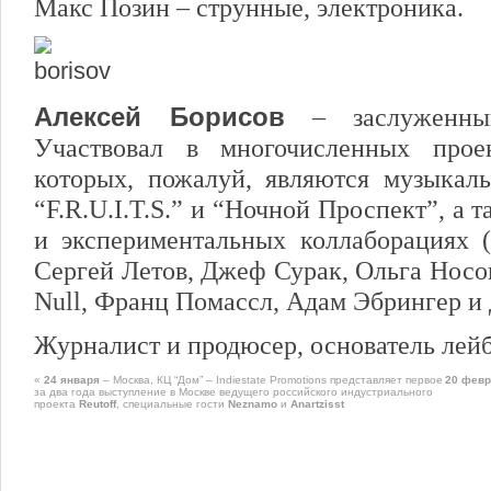
Макс Позин – струнные, электроника.
Алексей Борисов
– заслуженный
Участвовал в многочисленных прое
которых, пожалуй, являются музыкаль
“F.R.U.I.T.S.” и “Ночной Проспект”, а
и экспериментальных коллаборациях 
Сергей Летов, Джеф Сурак, Ольга Носова
Null, Франц Помассл, Адам Эбрингер и д
Журналист и продюсер, основатель лейб
«
24 января
– Москва, КЦ “Дом” – Indiestate Promotions представляет первое
20 февр
за два года выступление в Москве ведущего российского индустриального
проекта
Reutoff
, специальные гости
Neznamo
и
Anartzisst