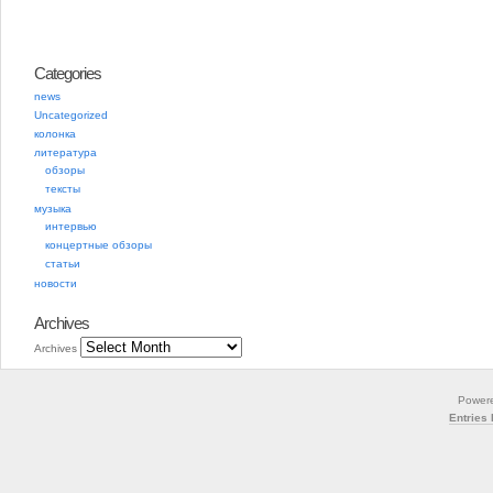
Categories
news
Uncategorized
колонка
литература
обзоры
тексты
музыка
интервью
концертные обзоры
статьи
новости
Archives
Archives
Power
Entries