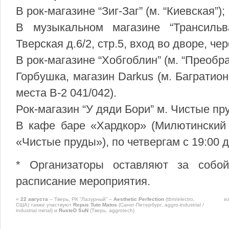
В рок-магазине “Зиг-Заг” (м. “Киевская”);
В музыкальном магазине “Трансильв
Тверская д.6/2, стр.5, вход во дворе, чер
В рок-магазине “Хобгоблин” (м. “Преобр
Горбушка, магазин Darkus (м. Багратио
места B-2 041/042).
Рок-магазин “У дяди Бори” м. Чистые пру
В кафе баре «Хардкор» (Милютинский п
«Чистые пруды»), по четвергам с 19:00 д
* Организаторы оставляют за собо
расписание мероприятия.
«
22 августа
– Тверь, РК “Лазурный” –
Aesthetic Perfection
(tbm/electro,
и
США) также участвуют
Repus Tuto Matos
(Санкт-Петербург, aggro-industrial /
industrial metal) и
RusteD SuN
(Тверь, aggrotech)