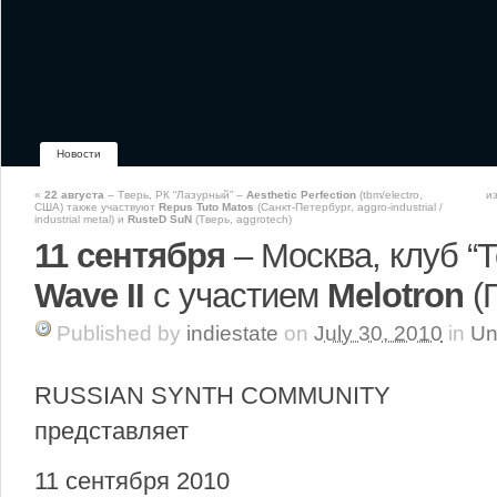
Новости
«
22 августа
– Тверь, РК “Лазурный” –
Aesthetic Perfection
(tbm/electro,
и
США) также участвуют
Repus Tuto Matos
(Санкт-Петербург, aggro-industrial /
industrial metal) и
RusteD SuN
(Тверь, aggrotech)
11 сентября
– Москва, клуб “Т
Wave II
с участием
Melotron
(
Published
by
indiestate
on
July 30, 2010
in
Un
RUSSIAN SYNTH COMMUNITY
представляет
11 сентября 2010