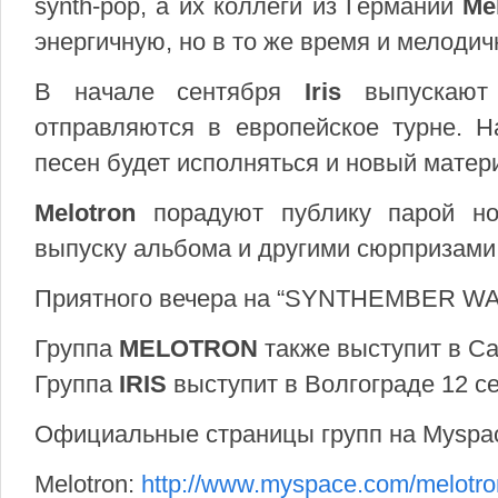
synth-pop, а их коллеги из Германии
Me
энергичную, но в то же время и мелодич
В начале сентября
Iris
выпускают н
отправляются в европейское турне. Н
песен будет исполняться и новый матер
Melotron
порадуют публику парой но
выпуску альбома и другими сюрпризами
Приятного вечера на “SYNTHEMBER WAV
Группа
MELOTRON
также выступит в Са
Группа
IRIS
выступит в Волгограде 12 с
Официальные страницы групп на Myspa
Melotron:
http://www.myspace.com/melotr