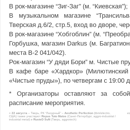
В рок-магазине “Зиг-Заг” (м. “Киевская”);
В музыкальном магазине “Трансильв
Тверская д.6/2, стр.5, вход во дворе, чер
В рок-магазине “Хобгоблин” (м. “Преобр
Горбушка, магазин Darkus (м. Багратио
места B-2 041/042).
Рок-магазин “У дяди Бори” м. Чистые пру
В кафе баре «Хардкор» (Милютинский п
«Чистые пруды»), по четвергам с 19:00 д
* Организаторы оставляют за собо
расписание мероприятия.
«
22 августа
– Тверь, РК “Лазурный” –
Aesthetic Perfection
(tbm/electro,
и
США) также участвуют
Repus Tuto Matos
(Санкт-Петербург, aggro-industrial /
industrial metal) и
RusteD SuN
(Тверь, aggrotech)