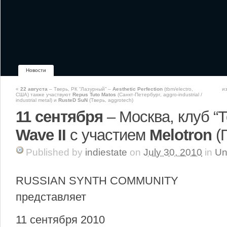
Новости
«
22 августа
– Тверь, РК “Лазурный” –
Aesthetic Perfection
(tbm/electro,
и
США) также участвуют
Repus Tuto Matos
(Санкт-Петербург, aggro-industrial /
industrial metal) и
RusteD SuN
(Тверь, aggrotech)
11 сентября
– Москва, клуб “Т
Wave II
с участием
Melotron
(
Published
by
indiestate
on
July 30, 2010
in
Un
RUSSIAN SYNTH COMMUNITY
представляет
11 сентября 2010