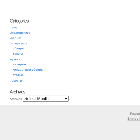
Categories
news
Uncategorized
колонка
литература
обзоры
тексты
музыка
интервью
концертные обзоры
статьи
новости
Archives
Archives
Power
Entries