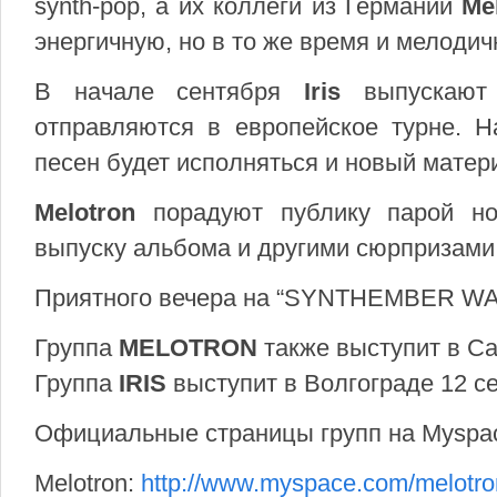
synth-pop, а их коллеги из Германии
Me
энергичную, но в то же время и мелодич
В начале сентября
Iris
выпускают н
отправляются в европейское турне. Н
песен будет исполняться и новый матер
Melotron
порадуют публику парой но
выпуску альбома и другими сюрпризами
Приятного вечера на “SYNTHEMBER WAV
Группа
MELOTRON
также выступит в Са
Группа
IRIS
выступит в Волгограде 12 с
Официальные страницы групп на Myspa
Melotron:
http://www.myspace.com/melotr