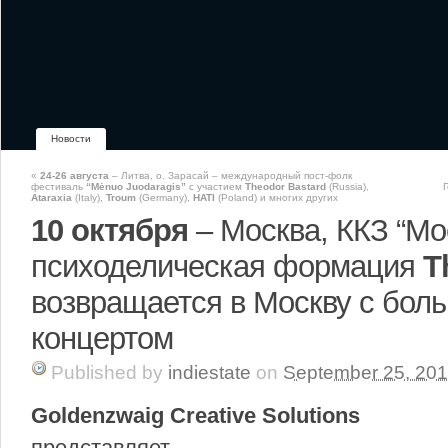
Новости
«
24-26 августа
– Литва, о. Зарасай – международный пост-фолк
фестиваль
“Mėnuo Juodaragis”
с участием
Theodor Bastard
(Russia),
Ataraxia
(Italy),
Troum
(Germany),
HATI
(Poland) и многих других
10 октября
– Москва, ККЗ “Мо
психоделическая формация
T
возвращается в Москву с бол
концертом
Published
by
indiestate
on
September 25, 20
Goldenzwaig Creative Solutions
представляет