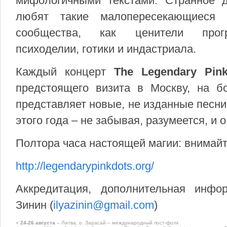
мифологичными текстами. Странное д
любят такие малопересекающиеся 
сообщества, как ценители прогре
психоделии, готики и индастриала.
Каждый концерт
The Legendary Pin
предстоящего визита в Москву, на б
представляет новые, не изданные песни
этого года – не забывая, разумеется, и 
Полтора часа настоящей магии: внимайте
http://legendarypinkdots.org/
Аккредитация, дополнительная инфо
Зинин (
ilyazinin@gmail.com
)
«
24-26 августа
– Литва, о. Зарасай – международный пост-фолк