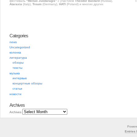
фестиваль
“Mėnuo Juodaragis”
с участием
Theodor Bastard
(Russia),
Ataraxia
(Italy),
Troum
(Germany),
HATI
(Poland) и многих других
Categories
news
Uncategorized
колонка
литература
обзоры
тексты
музыка
интервью
концертные обзоры
статьи
новости
Archives
Archives
Power
Entries