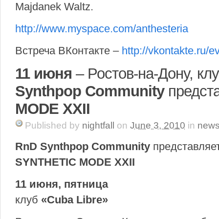
Majdanek Waltz.
http://www.myspace.com/anthesteria
Встреча ВКонтакте –
http://vkontakte.ru/
11 июня
– Ростов-на-Дону, клу
Synthpop Community
предста
MODE XXII
Published
by
nightfall
on
June 3, 2010
in
new
RnD Synthpop Community
представляе
SYNTHETIC MODE XXII
11 июня, пятница
клуб
«Cuba Libre»