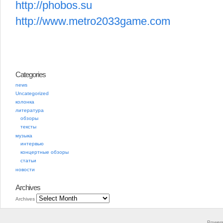
http://phobos.su
http://www.metro2033game.com
Categories
news
Uncategorized
колонка
литература
обзоры
тексты
музыка
интервью
концертные обзоры
статьи
новости
Archives
Archives
Power