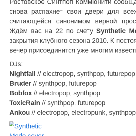
Ростовское Синтпоп Коммюнити сообщае
снова распахнет свои двери для все
считающейся синонимом верной прост
Ждём вас на 22 по счету
Synthetic M
закрытия клубного сезона 2010. К пост
вечер присоединится уже многим извес
DJs:
Nightfall
// electropop, synthpop, futurepop
Bruder
// synthpop, futurepop
Bobfox
// electropop, synthpop
ToxicRain
// synthpop, futurepop
Ankou
// electropop, electropunk, synthpop