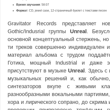
Время звучания
: 58:07
Формат
: CD, jewel case, 12-страничный буклет с текстами песен
Gravitator Records представляет 
Gothic/Indusrial группы
Unreal
. Безус
основной концептуальный стержень, но 
ти треков совершенно индивидуален и
материал альбома с трудом поддаётс
Готика, мощный Industrial и даже 
присутствуют в музыке
Unreal
. Здесь с
музыкальных решений и, как обычно
синтезаторов вкупе с живыми кла
разнообразными вокальными партиями, 
хора и лирического сопрано, до скрима 
пропорции приправлено тяжёлыми г