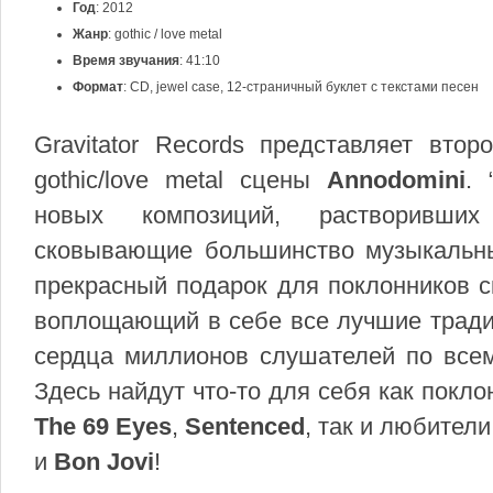
Год
: 2012
Жанр
: gothic / love metal
Время звучания
: 41:10
Формат
: CD, jewel case, 12-страничный буклет с текстами песен
Gravitator Records представляет вто
gothic/love metal сцены
Annodomini
. 
новых композиций, растворивши
сковывающие большинство музыкальны
прекрасный подарок для поклонников ск
воплощающий в себе все лучшие традиц
сердца миллионов слушателей по всем
Здесь найдут что-то для себя как покл
The 69 Eyes
,
Sentenced
, так и любител
и
Bon Jovi
!