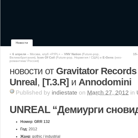
Новости
«
6 апреля
– Москва, клуб «P!PL» –
VNV Nation
(Future-pop,
15
Великобритания),
Icon Of Coil
(Future-pop, Норвегия / США) и
E-Gens
(нео-
романтика/ Россия)
новости от
Gravitator Records
Unreal
,
[T.3.R]
и
Annodomini
Published
by
indiestate
on
March 27, 2012
in
UNREAL “Демиурги снови
Номер
:
GRR 132
Год
: 2012
Жанр
: gothic / industrial