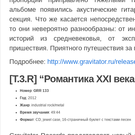
альбоме появились акустические гита
секция. Что же касается непосредстве
то они невероятно разнообразны: от и
историй из средневековья, от экс
пришествия. Приятного путешествия за 
Подробнее:
http://www.gravitator.ru/relea
[T.3.R] “Романтика XXI века
Номер
:
GRR 133
Год
: 2012
Жанр
: industrial rock/metal
Время звучания
: 49:44
Формат
: CD, jewel case, 16-страничный буклет с текстами песен