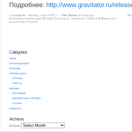
Подробнее:
http://www.gravitator.ru/relea
«
6 апреля
– Москва, клуб «P!PL» –
VNV Nation
(Future-pop,
15
Великобритания),
Icon Of Coil
(Future-pop, Норвегия / США) и
E-Gens
(нео-
романтика/ Россия)
Categories
news
Uncategorized
колонка
литература
обзоры
тексты
музыка
интервью
концертные обзоры
статьи
новости
Archives
Archives